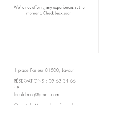
We're not offering any experiences at the
moment. Check back soon.
1 place Pasteur 81500, Lavaur
RÉSERVATIONS :
05 63 34 66
58
loeufdecoq@gmail.com
Ouvert du Mercredi au Samedi
au
dîner,
le samedi et le dimanche au
déjeuner